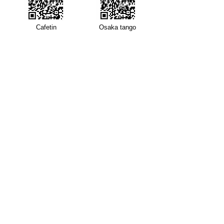
​Cafetin
Osaka tango
Cafetin de Buenos Aires
Cafetin de Buenos Aires
Argentin Tango Bar
Mail: cafetin116@gmail.com Tel: 06-6365-5708
4-12-22 Nishitenma, Kita-ku, Osaka City 3rd Aoyama
Building B1F Oimatsu Dori
3rd Aoyama-BLD., B1 4-12-22 Nishitenma, Kitaku, Osaka