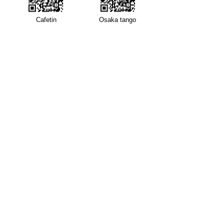
​Cafetin
Osaka tango
Cafetin de Buenos Aires
Cafetin de Buenos Aires
Argentin Tango Bar
Mail: cafetin116@gmail.com Tel: 06-6365-5708
4-12-22 Nishitenma, Kita-ku, Osaka City 3rd Aoyama
Building B1F Oimatsu Dori
3rd Aoyama-BLD., B1 4-12-22 Nishitenma, Kitaku, Osaka