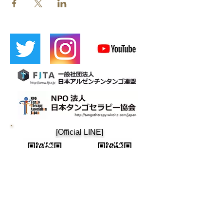
​[Official LINE]
​Cafetin
Osaka tango
Cafetin de Buenos Aires