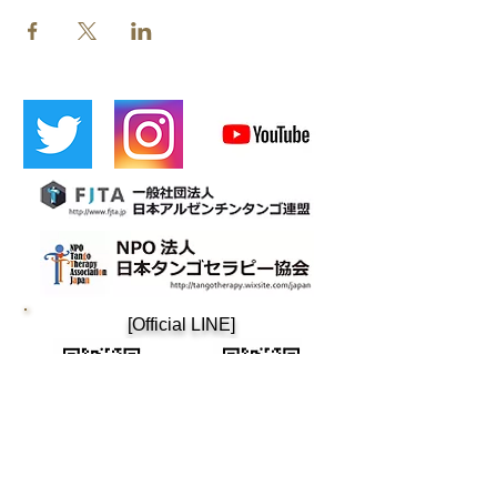
​[Official LINE]
​Cafetin
Osaka tango