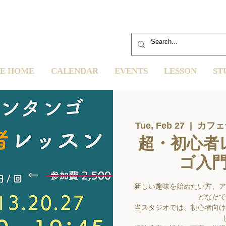
E HOME
CALENDAR
EVENTS
LESSON
ST
Tue, Feb 27
  |  
カフェ
超・初心者
ゴ入
新しい趣味を始めたい方、ア
どなたで
当スタジオでは、初心者向け