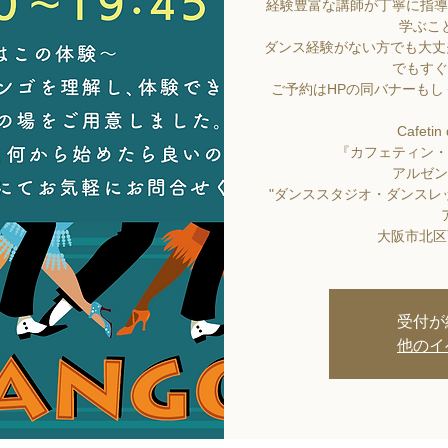
経験豊富な講師が丁寧に指導
学ぶこ
ダンス経験がない方でも大丈
でもすぐ
ご予約はHPの同バナーも
Cafetin
『カフェティン・
アルゼン
"ダンススタジオ・ダンスレッ
大阪市北区西
受付が
他のイ