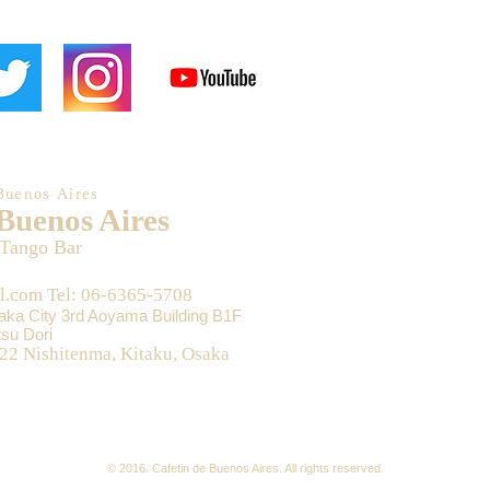
Buenos Aires
 Buenos Aires
 Tango Bar
l.com Tel: 06-6365-5708
saka City 3rd Aoyama Building B1F
su Dori
22 Nishitenma, Kitaku, Osaka
© 2016. Cafetin de Buenos Aires. All rights​ reserved.