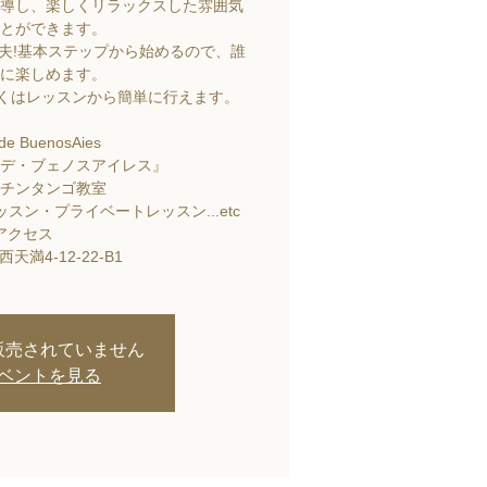
導し、楽しくリラックスした雰囲気
とができます。
夫!基本ステップから始めるので、誰
に楽しめます。
しくはレッスンから簡単に行えます。
 de BuenosAies
デ・ブェノスアイレス』
チンタンゴ教室
スン・プライベートレッスン...etc
アクセス
天満4-12-22-B1
販売されていません
ベントを見る