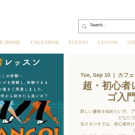
E HOME
CALENDAR
EVENTS
LESSON
ST
Tue, Sep 10
  |  
カフェ
超・初心者
ゴ入
新しい趣味を始めたい方、ア
どなたで
当スタジオでは、初心者向け