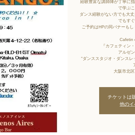
経験豊富な講師陣が丁寧に指
で学ぶこ
ダンス経験がない方でも大丈
でもすぐ
ご予約はHPの同バナーも
Cafetin
『カフェティン・
アルゼン
"ダンススタジオ・ダンスレッ
大阪市北区西
チケットは
他のイ