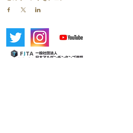
​[Official LINE]
​Cafetin
Osaka tango