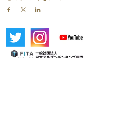
​[Official LINE]
​Cafetin
Osaka tango