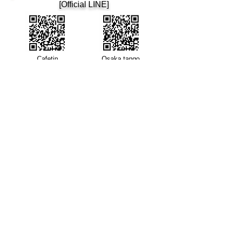
​[Official LINE]
​Cafetin
Osaka tango
Cafetin de Buenos Aires
Cafetin de Buenos Aires
Argentin Tango Bar
Mail: cafetin116@gmail.com Tel: 06-6365-5708
4-12-22 Nishitenma, Kita-ku, Osaka City 3rd Aoyama
Building B1F Oimatsu Dori
3rd Aoyama-BLD., B1 4-12-22 Nishitenma, Kitaku, Osaka