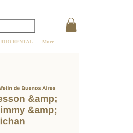
UDIO RENTAL
More
fetin de Buenos Aires
lesson &amp;
 Jimmy &amp;
ichan