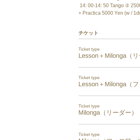
 14: 00-14: 50 Tango ② 2500 Yen 15: 00-17: 00 Practica 2000 Yen Lesson + Practica 4000 Yen (w / 1drink) 2 Lessons 
+ Practica 5000 Yen (w / 1dr
チケット
Ticket type
Lesson＋Milonga
Ticket type
Lesson＋Milonga
Ticket type
Milonga（リーダー）
Ticket type