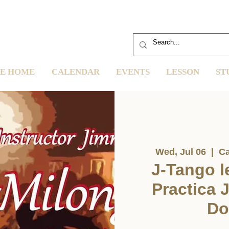
E HOME
CALENDAR
EVENTS
LESSON
ST
Wed, Jul 06
  |  
Ca
J-Tango 
Practica
Do