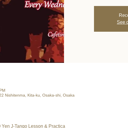
Rece
See o
 PM
22 Nishitenma, Kita-ku, Osaka-shi, Osaka
 Yen J-Tango Lesson & Practica