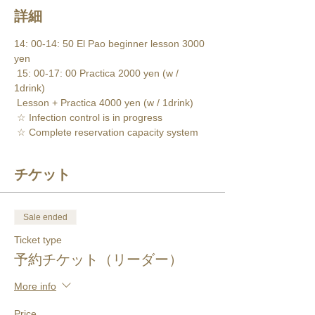
詳細
14: 00-14: 50 El Pao beginner lesson 3000 
yen 
 15: 00-17: 00 Practica 2000 yen (w / 
1drink) 
 Lesson + Practica 4000 yen (w / 1drink) 
 ☆ Infection control is in progress 
 ☆ Complete reservation capacity system
チケット
Sale ended
Ticket type
予約チケット（リーダー）
More info
Price