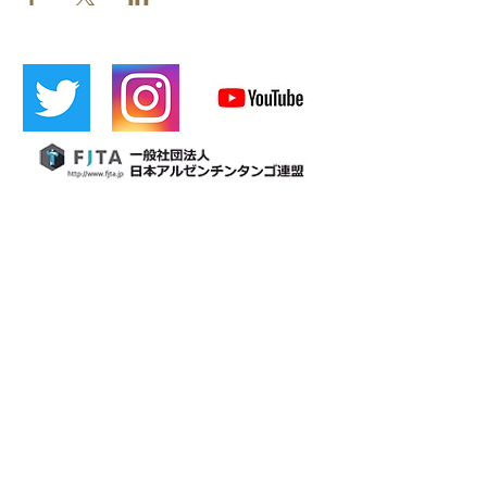
​[Official LINE]
​Cafetin
Osaka tango
Cafetin de Buenos Aires
Cafetin de Buenos Aires