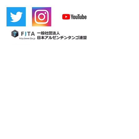
​[Official LINE]
​Cafetin
Osaka tango
Cafetin de Buenos Aires
Cafetin de Buenos Aires
Argentin Tango Bar