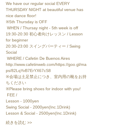
We have our regular social EVERY 
THURSDAY NIGHT at beautiful venue has 
nice dance floor!

※5th Thursday is OFF
 WHEN / Thursay night - 5th week is off

19:30-20:30 初心者向けレッスン / Lesson 
for beginner

20:30-23:00 スイングパーティー / Swing 
Social
http://www.cafetinweb.com/
https://goo.gl/ma
ps/82LqYvB7ErYX67cS8
※会場は土足禁止につき、室内用の靴をお持
ちください

※Please bring shoes for indoor with you!
 FEE /

Lesson - 1000yen

Swing Social - 2000yen(Inc.1Drink)

Lesson & Social - 2500yen(Inc.1Drink)
続きを読む >>