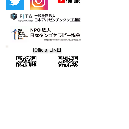
​[Official LINE]
​Cafetin
Osaka tango
Cafetin de Buenos Aires
Cafetin de Buenos Aires
Argentin Tango Bar
Mail: cafetin116@gmail.com Tel: 06-6365-5708
4-12-22 Nishitenma, Kita-ku, Osaka City 3rd Aoyama
Building B1F Oimatsu Dori