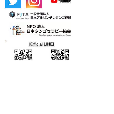
​[Official LINE]
​Cafetin
Osaka tango
Cafetin de Buenos Aires
Cafetin de Buenos Aires
Argentin Tango Bar
Mail: cafetin116@gmail.com Tel: 06-6365-5708
4-12-22 Nishitenma, Kita-ku, Osaka City 3rd Aoyama
Building B1F Oimatsu Dori