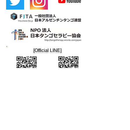
​[Official LINE]
​Cafetin
Osaka tango
Cafetin de Buenos Aires
Cafetin de Buenos Aires
Argentin Tango Bar
Mail: cafetin116@gmail.com Tel: 06-6365-5708
4-12-22 Nishitenma, Kita-ku, Osaka City 3rd Aoyama
Building B1F Oimatsu Dori