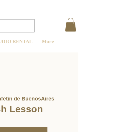
UDIO RENTAL
More
fetin de BuenosAires
sh Lesson