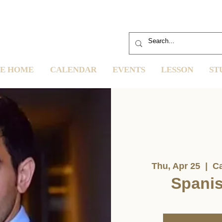
E HOME
CALENDAR
EVENTS
LESSON
ST
Thu, Apr 25
  |  
Ca
Spani