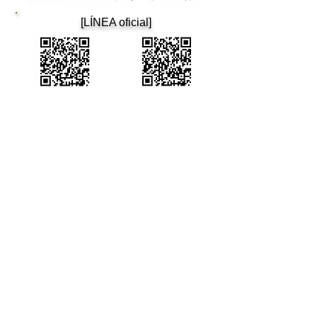
​[LÍNEA oficial]
​Cafetina
tango de osaka
Cafetín de Buenos Aires
Cafetín de Buenos Aires
Bar de Tango Argentino
Correo: cafetin116@gmail.com Teléfono: 06-6365-5708
4-12-22 Nishitenma, Kita-ku, ciudad de Osaka 3.er edificio
Aoyama B1F Oimatsu Dori
3.º Aoyama-BLD., B1 4-12-22 Nishitenma, Kitaku, Osaka