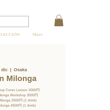
LECCIÓN
More
 dic
  |  
Osaka
in Milonga
oup Coreo Lesson 3000円
ilonga Workshop 3000円
ilonga 2500円 (1 drink)
ilonga 4500円 (1 drink)