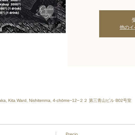
他のイ
Osaka, Kita Ward, Nishitenma, 4-chōme−12−２２ 第三青山ビル B02号室
Precio