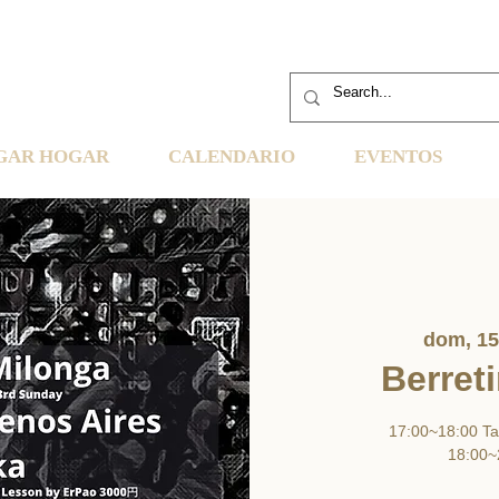
GAR HOGAR
CALENDARIO
EVENTOS
dom, 15
Berret
17:00~18:00 Ta
18:00~