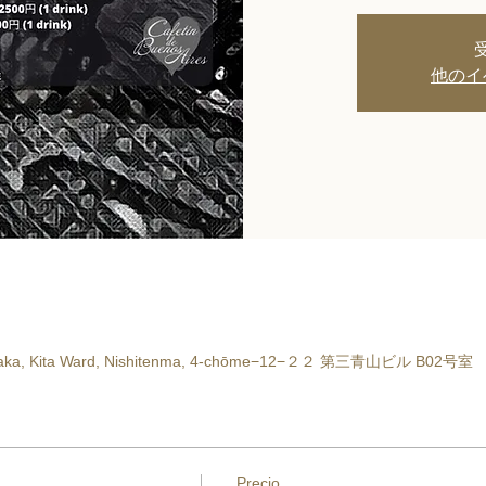
他のイ
Osaka, Kita Ward, Nishitenma, 4-chōme−12−２２ 第三青山ビル B02号室
Precio