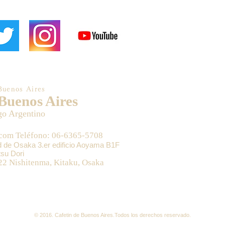
Buenos Aires
 Buenos Aires
go Argentino
.com Teléfono: 06-6365-5708
ad de Osaka 3.er edificio Aoyama B1F
su Dori
22 Nishitenma, Kitaku, Osaka
© 2016. Cafetin de Buenos Aires.Todos los derechos​ reservado.