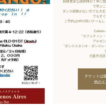
経験豊富な講師陣が丁寧に指
で学ぶこ
ダンス経験がない方でも大丈
でもすぐ
ご予約はHPの同バナーも
Cafetin
『カフェティン・
アルゼン
"ダンススタジオ・ダンスレッ
大阪市北区西
チケットは
他のイ