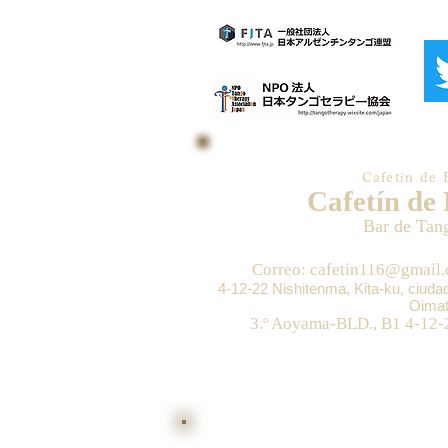
Cafetín de 
Cafetín de
Bar de Tan
Correo: cafetin116@gmail
4-12-22 Nishitenma, Kita-ku, ciud
Oimat
3.º Aoyama-BLD., B1 4-12-