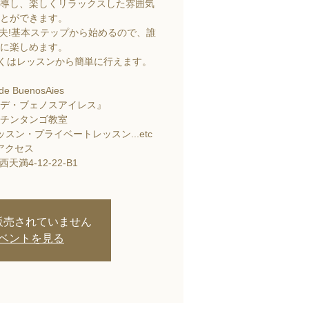
導し、楽しくリラックスした雰囲気
とができます。
夫!基本ステップから始めるので、誰
に楽しめます。
しくはレッスンから簡単に行えます。
 de BuenosAies
デ・ブェノスアイレス』
チンタンゴ教室
スン・プライベートレッスン...etc
アクセス
天満4-12-22-B1
販売されていません
ベントを見る