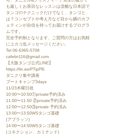
ら、ダニエル&クリスティーナ先生の暖かく
も厳しくお茶目なレッスンは流暢な日本語で
タンゴのテクニックだけでなく、タンゴと
は？コンセプトや考え方など目から鱗のカフ
ェティンが自信を持ってお届けするプログラ
ムです。

完全予約制となります、ご質問の方はお気軽
にユカコ迄メッセージください。

Tel 06-6365-5708

cafetin116@gmail.com

https://lin.ee/PTipPl5
ダニクリ集中講座

ブートキャンプ3days
11/23木曜日祝

10:00〜10:50①private予約済み

11:00〜11:50 ②private予約済み

12:00〜12:50③private 予約済み

13:00〜13:50WSタンゴ基礎

(アブラッソ)

14:00〜14:50WSタンゴ基礎

(コネクション、カミナンド)
