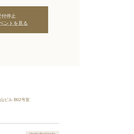
受付停止
ベントを見る
 第三青山ビル B02号室
Venta finalizada