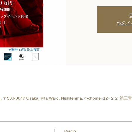
他のイ
apan, 〒530-0047 Osaka, Kita Ward, Nishitenma, 4-chōme−12−２２
Precio