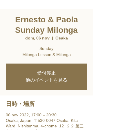
Ernesto & Paola
Sunday Milonga
dom, 06 nov
  |  
Osaka
Sunday
Milonga Lesson & Milonga
受付停止
他のイベントを見る
日時・場所
06 nov 2022, 17:00 – 20:30
Osaka, Japan, 〒530-0047 Osaka, Kita
Ward, Nishitenma, 4-chōme−12−２２ 第三