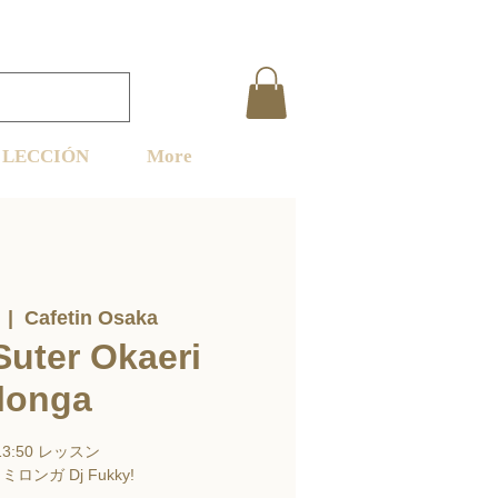
LECCIÓN
More
  |  
Cafetin Osaka
Suter Okaeri
longa
-13:50 レッスン
0 ミロンガ Dj Fukky!