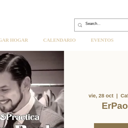
GAR HOGAR
CALENDARIO
EVENTOS
vie, 28 oct
  |  
Ca
ErPao