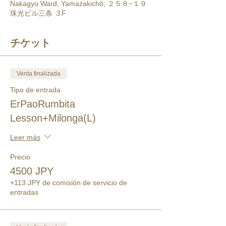
Nakagyo Ward, Yamazakichō, ２５８−１９
珠光ビル三条 ３F
チケット
Venta finalizada
Tipo de entrada
ErPaoRumbita
Lesson+Milonga(L)
Leer más
Precio
4500 JPY
+113 JPY de comisión de servicio de
entradas