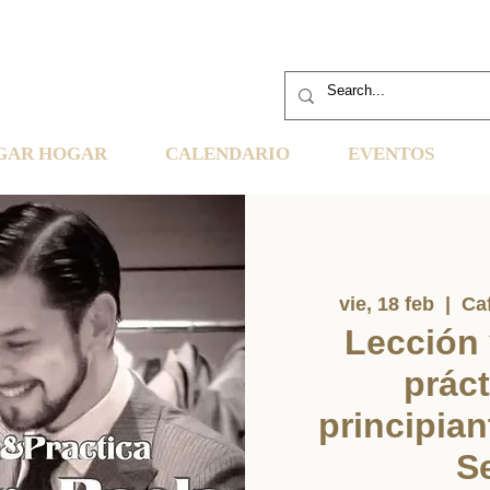
GAR HOGAR
CALENDARIO
EVENTOS
vie, 18 feb
  |  
Ca
Lección 
práct
principian
S