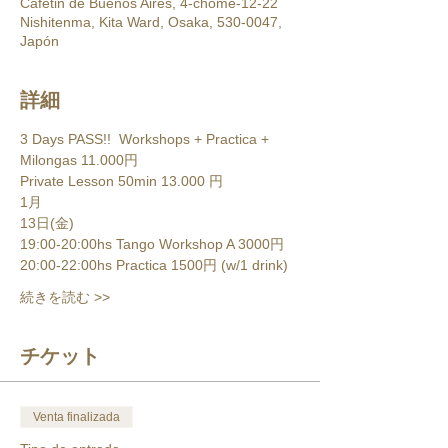
Cafetin de Buenos Aires, 4-chōme-12-22
Nishitenma, Kita Ward, Osaka, 530-0047,
Japón
詳細
3 Days PASS!!  Workshops + Practica + 
Milongas 11.000円
Private Lesson 50min 13.000 円
1月
13日(金)
19:00-20:00hs Tango Workshop A 3000円
20:00-22:00hs Practica 1500円 (w/1 drink)
続きを読む >>
チケット
Venta finalizada