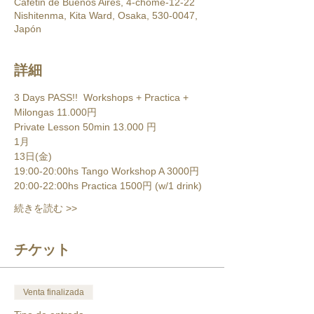
Cafetin de Buenos Aires, 4-chōme-12-22
Nishitenma, Kita Ward, Osaka, 530-0047,
Japón
詳細
3 Days PASS!!  Workshops + Practica + 
Milongas 11.000円
Private Lesson 50min 13.000 円
1月
13日(金)
19:00-20:00hs Tango Workshop A 3000円
20:00-22:00hs Practica 1500円 (w/1 drink)
続きを読む >>
チケット
Venta finalizada