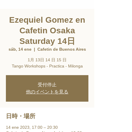
Ezequiel Gomez en
Cafetin Osaka
Saturday 14日
sáb, 14 ene
  |  
Cafetin de Buenos Aires
1月 13日 14 日 15 日
Tango Workshops - Practica - Milonga
受付停止
他のイベントを見る
日時・場所
14 ene 2023, 17:00 – 20:30