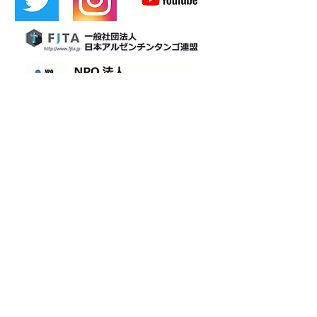
​[LÍNEA oficial]
​Cafetina
tango de osaka
Cafetín de Buenos Aires
Cafetín de Buenos Aires
Bar de Tango Argentino
Correo: cafetin116@gmail.com Teléfono: 06-6365-5708
4-12-22 Nishitenma, Kita-ku, ciudad de Osaka 3.er edificio
Aoyama B1F Oimatsu Dori
3.º Aoyama-BLD., B1 4-12-22 Nishitenma, Kitaku, Osaka