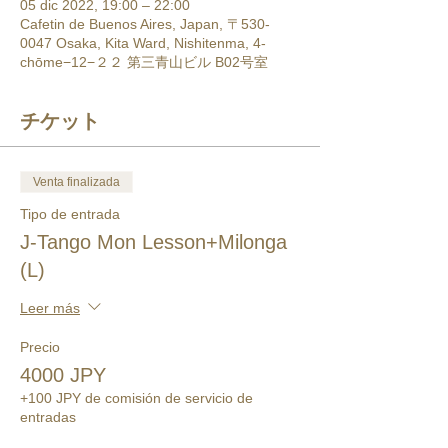
05 dic 2022, 19:00 – 22:00
Cafetin de Buenos Aires, Japan, 〒530-
0047 Osaka, Kita Ward, Nishitenma, 4-
chōme−12−２２ 第三青山ビル B02号室
チケット
Venta finalizada
Tipo de entrada
J-Tango Mon Lesson+Milonga
(L)
Leer más
Precio
4000 JPY
+100 JPY de comisión de servicio de
entradas