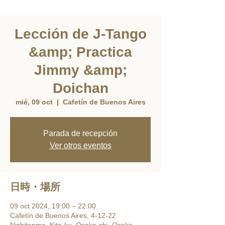
Lección de J-Tango
&amp; Practica
Jimmy &amp;
Doichan
mié, 09 oct
  |  
Cafetín de Buenos Aires
Parada de recepción
Ver otros eventos
日時・場所
09 oct 2024, 19:00 – 22:00
Cafetín de Buenos Aires, 4-12-22