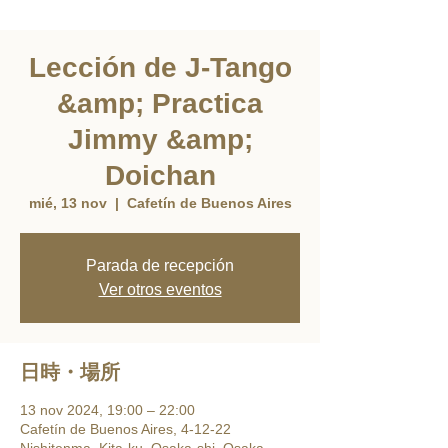
Lección de J-Tango
&amp; Practica
Jimmy &amp;
Doichan
mié, 13 nov
  |  
Cafetín de Buenos Aires
Parada de recepción
Ver otros eventos
日時・場所
13 nov 2024, 19:00 – 22:00
Cafetín de Buenos Aires, 4-12-22