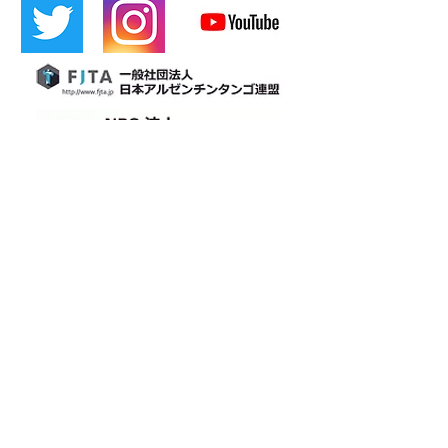
​[LÍNEA oficial]
​Cafetina
tango de osaka
Cafetín de Buenos Aires
Cafetín de Buenos Aires
Bar de Tango Argentino
Correo: cafetin116@gmail.com Teléfono: 06-6365-5708
4-12-22 Nishitenma, Kita-ku, ciudad de Osaka 3.er edificio