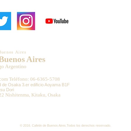
Buenos Aires
 Buenos Aires
go Argentino
.com Teléfono: 06-6365-5708
ad de Osaka 3.er edificio Aoyama B1F
su Dori
22 Nishitenma, Kitaku, Osaka
© 2016. Cafetin de Buenos Aires.Todos los derechos​ reservado.