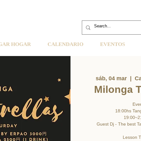
GAR HOGAR
CALENDARIO
EVENTOS
sáb, 04 mar
  |  
Ca
Milonga T
Eve
18:00hs Tan
19:00~2
Guest Dj - The best T
Lesson 