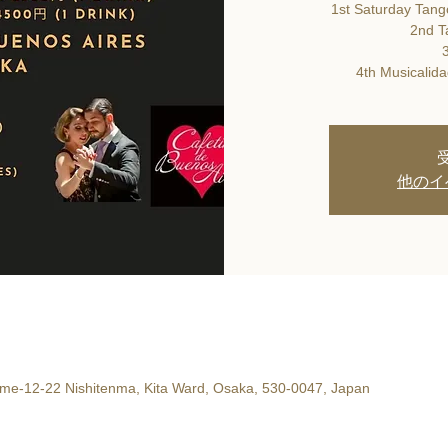
1st Saturday Tang
2nd T
3
4th Musicalida
他のイ
ōme-12-22 Nishitenma, Kita Ward, Osaka, 530-0047, Japan