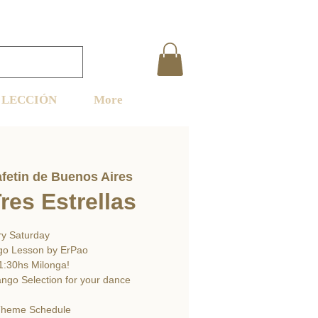
LECCIÓN
More
fetin de Buenos Aires
res Estrellas
ry Saturday
go Lesson by ErPao
1:30hs Milonga!
ango Selection for your dance
Theme Schedule