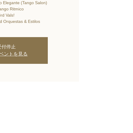
o Elegante (Tango Salon)
ango Ritmico
rd Vals!
d Orquestas & Estilos
受付停止
ベントを見る