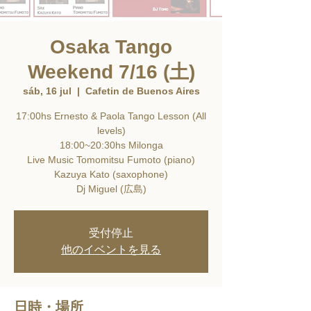
Osaka Tango
Weekend 7/16 (土)
sáb, 16 jul
  |  
Cafetin de Buenos Aires
17:00hs Ernesto & Paola Tango Lesson (All
levels)
18:00~20:30hs Milonga
Live Music Tomomitsu Fumoto (piano)
Kazuya Kato (saxophone)
受付停止
他のイベントを見る
日時・場所