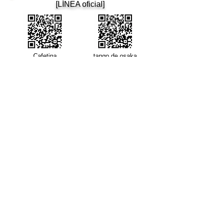
​[LÍNEA oficial]
​Cafetina
tango de osaka
Cafetín de Buenos Aires
Cafetín de Buenos Aires
Bar de Tango Argentino
Correo: cafetin116@gmail.com Teléfono: 06-6365-5708
4-12-22 Nishitenma, Kita-ku, ciudad de Osaka 3.er edificio
Aoyama B1F Oimatsu Dori
3.º Aoyama-BLD., B1 4-12-22 Nishitenma, Kitaku, Osaka