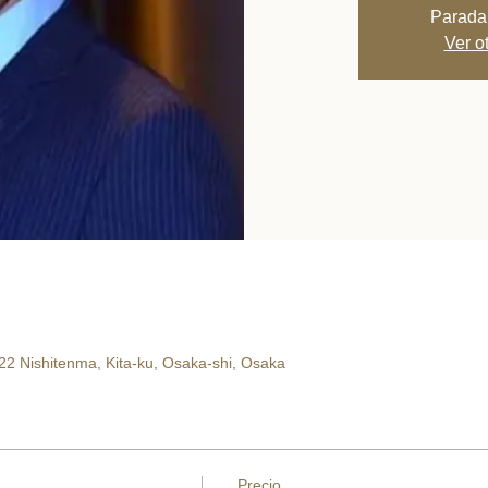
Parada
Ver o
22 Nishitenma, Kita-ku, Osaka-shi, Osaka
Precio