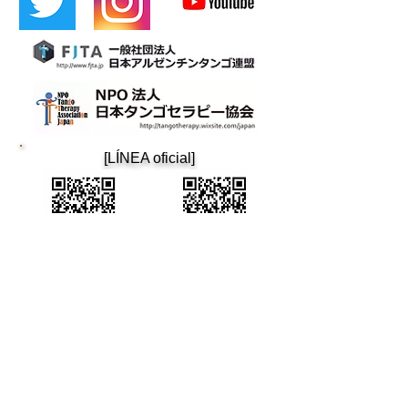
​[LÍNEA oficial]
​Cafetina
tango de osaka
Cafetín de Buenos Aires
Cafetín de Buenos Aires
Bar de Tango Argentino
Correo: cafetin116@gmail.com Teléfono: 06-6365-5708
4-12-22 Nishitenma, Kita-ku, ciudad de Osaka 3.er edificio
Aoyama B1F Oimatsu Dori