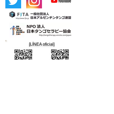
​[LÍNEA oficial]
​Cafetina
tango de osaka
Cafetín de Buenos Aires
Cafetín de Buenos Aires
Bar de Tango Argentino
Correo: cafetin116@gmail.com Teléfono: 06-6365-5708
4-12-22 Nishitenma, Kita-ku, ciudad de Osaka 3.er edificio
Aoyama B1F Oimatsu Dori