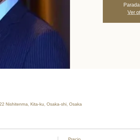
Parada
Ver o
22 Nishitenma, Kita-ku, Osaka-shi, Osaka
Precio