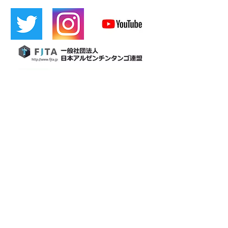
​[LÍNEA oficial]
​Cafetina
tango de osaka
Cafetín de Buenos Aires
Cafetín de Buenos Aires
Bar de Tango Argentino