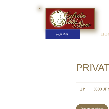
HO
会員登録
PRIVA
3000
yenes
1 h
1
3000 JP
japoneses
Reservar ahora