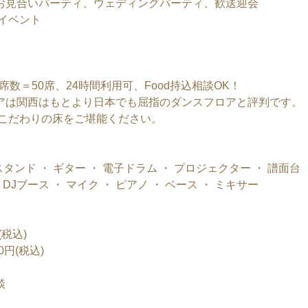
お見合いパーティ、ウェディングパーティ、歓送迎会
イベント
席数＝50席、24時間利用可、Food持込相談OK！
アは関西はもとより日本でも屈指のダンスフロアと評判です。
子こだわりの床をご堪能ください。
イクスタンド ・ ギター ・ 電子ドラム ・ プロジェクター ・ 譜面台
 DJブース ・ マイク ・ ピアノ ・ ベース ・ ミキサー
(税込)
0円(税込)
談