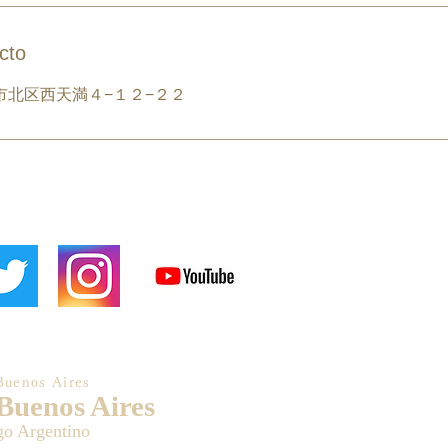
cto
市北区西天満４−１２−２２
Buenos Aires
 Buenos Aires
go Argentino