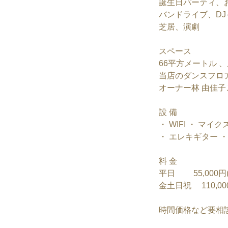
誕生日パーティ、
バンドライブ、DJ
芝居、演劇
スペース
66平方メートル 、
当店のダンスフロ
オーナー林 由佳
設 備
・ WIFI ・ マ
・ エレキギター ・
料 金
平日 55,000円
金土日祝 110,00
​時間価格など要相