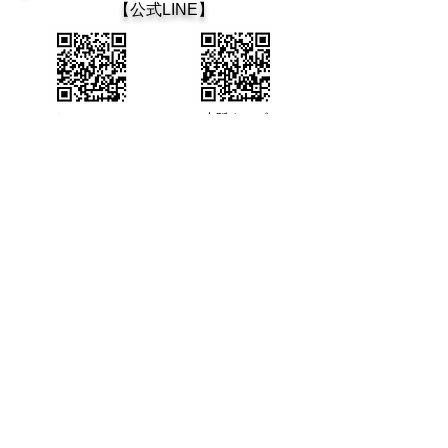
​【公式LINE】
​カフェティン
大阪タンゴ
カフェティン デ ブエノスアイレス
Cafetin de Buenos Aires
Argentin Tango Bar
Mail : cafetin116@gmail.com Tel:06-6365-5708
大阪市北区西天満4-12-22 第3青山ビル 地下1階 老松通り
3rd Aoyama-BLD., B1 4-12-22 Nishitenma, Kitaku, Osaka