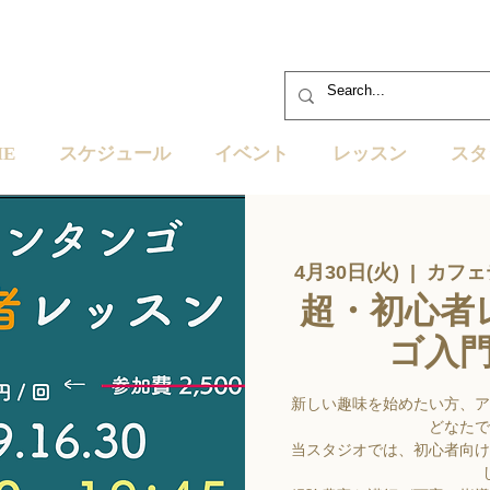
ME
スケジュール
イベント
レッスン
スタ
4月30日(火)
  |  
カフェ
超・初心者
ゴ入
新しい趣味を始めたい方、ア
どなたで
当スタジオでは、初心者向け