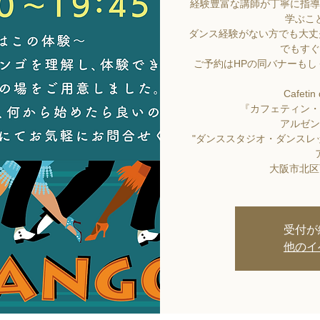
経験豊富な講師が丁寧に指導
学ぶこ
ダンス経験がない方でも大丈
でもすぐ
ご予約はHPの同バナーも
Cafetin
『カフェティン・
アルゼン
"ダンススタジオ・ダンスレッ
大阪市北区西
受付が
他のイ