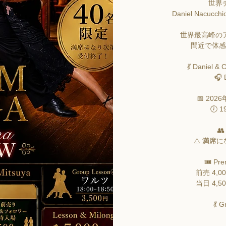
世界
Daniel Nacucchi
世界最高峰の
間近で体感
💃 Daniel &
🎧 
📅 20
🕖 1

⚠️ 満席
🎟 Pre
前売 4,0
当日 4,5
💃 