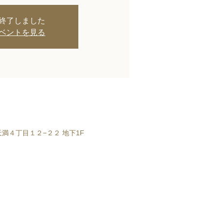
終了しました
ベントを見る
区西天満４丁目１２−２２ 地下1F