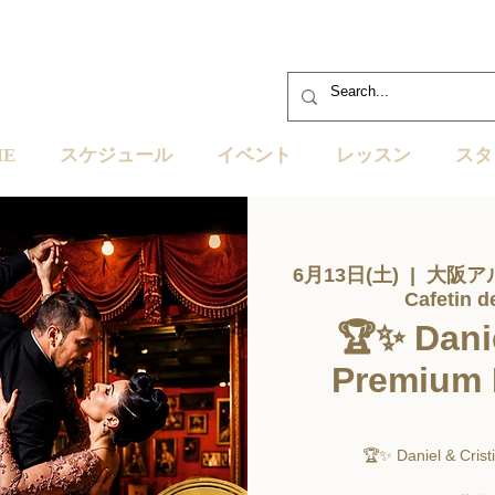
ME
スケジュール
イベント
レッスン
スタ
6月13日(土)
  |  
大阪ア
Cafetin d
🏆✨ Danie
Premium 
🏆✨ Daniel & Cris