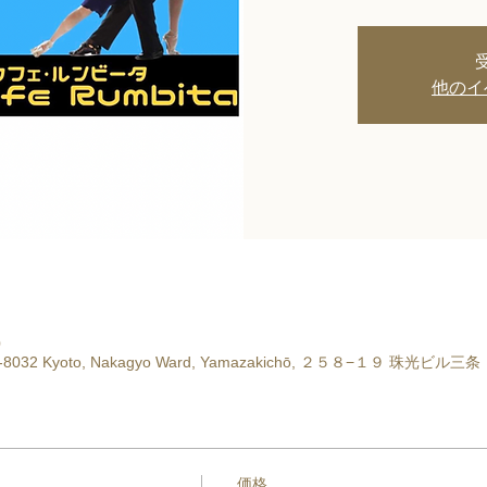
他のイ
0
〒604-8032 Kyoto, Nakagyo Ward, Yamazakichō, ２５８−１９ 珠光ビル三条
価格