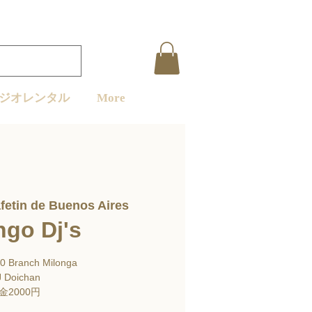
ジオレンタル
More
fetin de Buenos Aires
ngo Dj's
00 Branch Milonga
 Doichan
金2000円