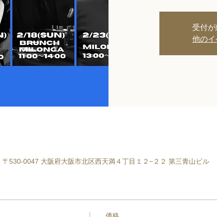
受付が
他のイ
res, 日本、〒530-0047 大阪府大阪市北区西天満４丁目１２−２２ 第三青山ビル
価格