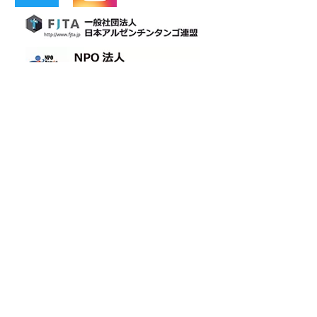
​【公式LINE】
​カフェティン
大阪タンゴ
カフェティン デ ブエノスアイレス
Cafetin de Buenos Aires
Argentin Tango Bar
Mail : cafetin116@gmail.com Tel:06-6365-5708
大阪市北区西天満4-12-22 第3青山ビル 地下1階 老松通り
3rd Aoyama-BLD., B1 4-12-22 Nishitenma, Kitaku, Osaka